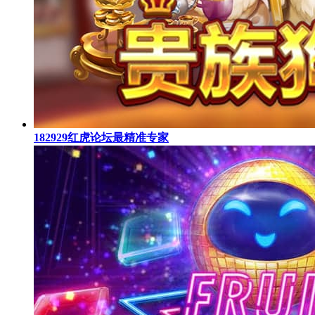
182929红虎论坛最精准专家