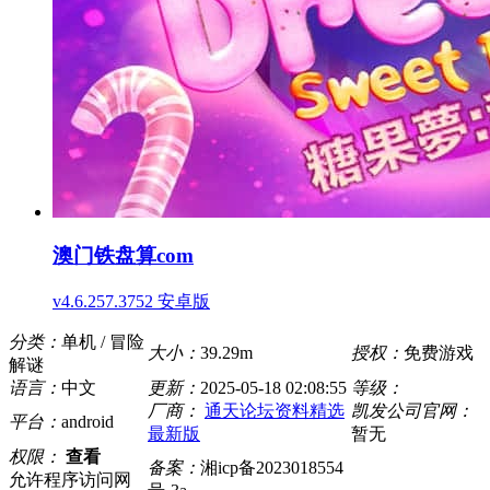
澳门铁盘算com
v4.6.257.3752 安卓版
分类：
单机 / 冒险
大小：
39.29m
授权：
免费游戏
解谜
语言：
中文
更新：
2025-05-18 02:08:55
等级：
厂商：
通天论坛资料精选
凯发公司官网：
平台：
android
最新版
暂无
权限：
查看
备案：
湘icp备2023018554
允许程序访问网