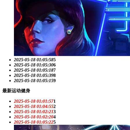
2025-05-18 01:05:58
5
2025-05-18 01:05:30
6
2025-05-18 01:05:18
7
2025-05-18 01:05:39
8
2025-05-18 01:05:15
9
最新运动健身
2025-05-18 01:01:57
1
2025-05-18 01:04:55
2
2025-05-18 01:02:21
3
2025-05-18 01:02:20
4
2025-05-18 01:05:22
5