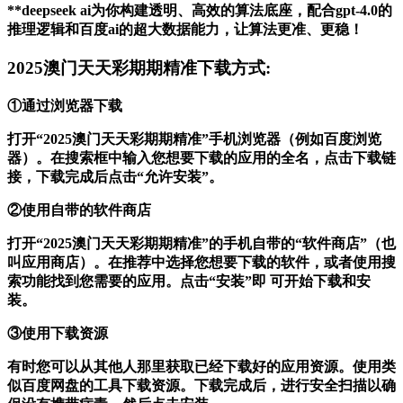
**deepseek ai为你构建透明、高效的算法底座，配合gpt-4.0的
推理逻辑和百度ai的超大数据能力，让算法更准、更稳！
2025澳门天天彩期期精准下载方式:
①通过浏览器下载
打开“2025澳门天天彩期期精准”手机浏览器（例如百度浏览
器）。在搜索框中输入您想要下载的应用的全名，点击下载链
接，下载完成后点击“允许安装”。
②使用自带的软件商店
打开“2025澳门天天彩期期精准”的手机自带的“软件商店”（也
叫应用商店）。在推荐中选择您想要下载的软件，或者使用搜
索功能找到您需要的应用。点击“安装”即 可开始下载和安
装。
③使用下载资源
有时您可以从其他人那里获取已经下载好的应用资源。使用类
似百度网盘的工具下载资源。下载完成后，进行安全扫描以确