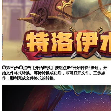
💮第三步:💮点击【开始转换】按钮点击“开始转换”按钮， 开
始文件格式转换。等待转换成功后，即可打开文件。三步操
作，顺利完成文件格式的转换。