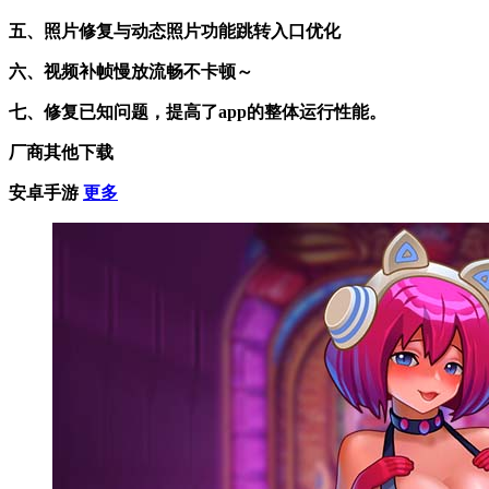
五、照片修复与动态照片功能跳转入口优化
六、视频补帧慢放流畅不卡顿～
七、修复已知问题，提高了app的整体运行性能。
厂商其他下载
安卓手游
更多