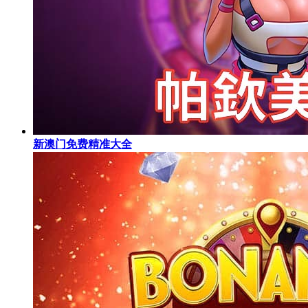
新澳门免费精准大全