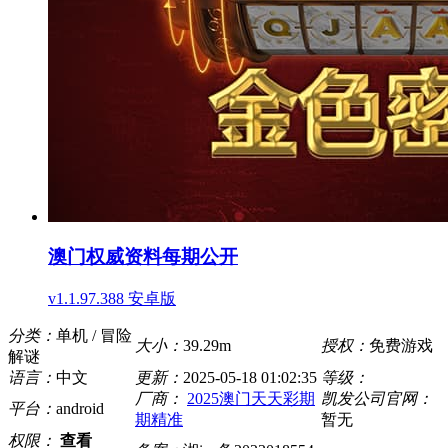
澳门权威资料每期公开
v1.1.97.388 安卓版
分类：
单机 / 冒险
大小：
39.29m
授权：
免费游戏
解谜
语言：
中文
更新：
2025-05-18 01:02:35
等级：
厂商：
2025澳门天天彩期
凯发公司官网：
平台：
android
期精准
暂无
权限：
查看