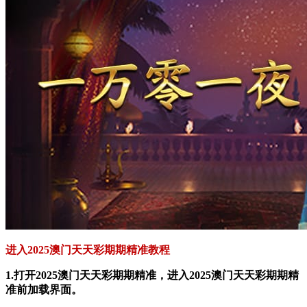
进入2025澳门天天彩期期精准教程
1.打开2025澳门天天彩期期精准，进入2025澳门天天彩期期精
准前加载界面。