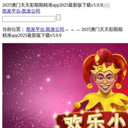
2025澳门天天彩期期精准app2025最新版下载v5.9.9
| | | |
凯发平台-凯发公司
当前位置：
凯发平台-凯发公司
→ → → 2025澳门天天彩期期
精准app2025最新版下载v5.9.9