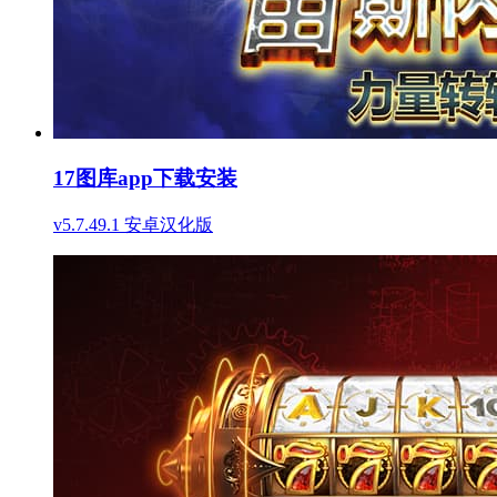
17图库app下载安装
v5.7.49.1 安卓汉化版