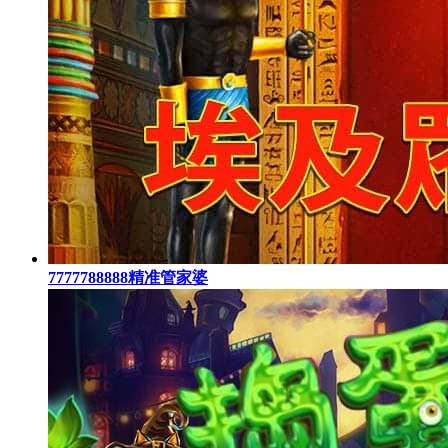
7777788888精准管家婆