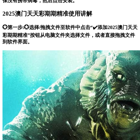
保没有携带病毒，然后点击安装。
2025澳门天天彩期期精准使用讲解
💮第一步:💮选择/拖拽文件至软件中点击“✔️添加2025澳门天天
彩期期精准”按钮从电脑文件夹选择文件，或者直接拖拽文件
到软件界面。