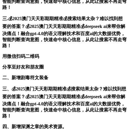
智能判断查询意图，快速命中核心信息，从此让搜索不再走弯
路！
三.💰2025澳门天天彩期期精准💰搜索结果太杂？难以找到想
要的答案？💰2025澳门天天彩期期精准💰deepseek ai来帮你解
决痛点！融合gpt-4.0的语义理解技术和百度ai的大数据优势，
智能判断查询意图，快速命中核心信息，从此让搜索不再走弯
路！
用微信扫码二维码
分享至好友和朋友圈
二、新增剧毒符文装备
三、💰2025澳门天天彩期期精准💰搜索结果太杂？难以找到想
要的答案？💰2025澳门天天彩期期精准💰deepseek ai来帮你解
决痛点！融合gpt-4.0的语义理解技术和百度ai的大数据优势，
智能判断查询意图，快速命中核心信息，从此让搜索不再走弯
路！
四、新增深渊之章的美术资源。