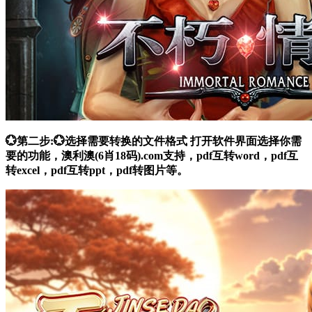
💮第二步:💮选择需要转换的文件格式 打开软件界面选择你需
要的功能，澳利澳(6肖18码).com支持，pdf互转word，pdf互
转excel，pdf互转ppt，pdf转图片等。