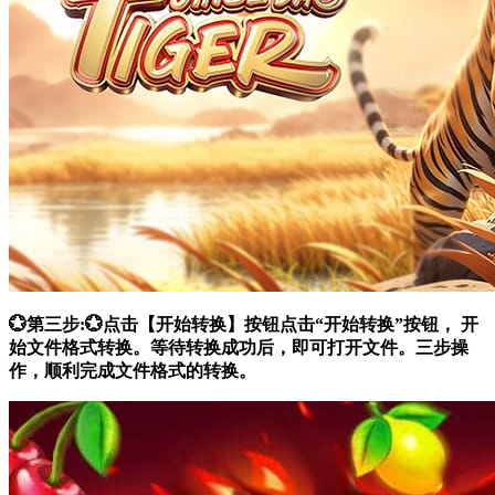
💮第三步:💮点击【开始转换】按钮点击“开始转换”按钮， 开
始文件格式转换。等待转换成功后，即可打开文件。三步操
作，顺利完成文件格式的转换。