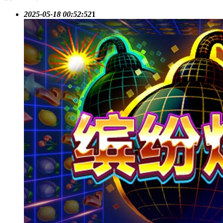
2025-05-18 00:52:52
1