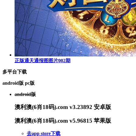
正版通天通报图图片002期
多平台下载
android版
pc版
android版
澳利澳(6肖18码).com v3.23892 安卓版
澳利澳(6肖18码).com v5.96815 苹果版
去app store下载