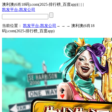
澳利澳(6肖18码).com(2025-排行榜_百度app)
| | | |
凯发平台-凯发公司
当前位置：
凯发平台-凯发公司
→ → → 澳利澳(6肖18
码).com(2025-排行榜_百度app)