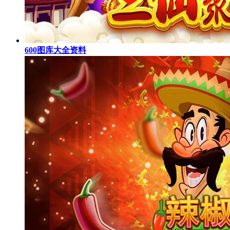
600图库大全资料