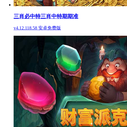
三肖必中特三肖中特期期准
v4.12.118.58 安卓免费版