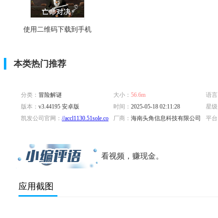
使用二维码下载到手机
本类热门推荐
分类：
冒险解谜
大小：
56.6m
语言
版本：
v3.44195 安卓版
时间：
2025-05-18 02:11:28
星级
凯发公司官网：
//accl1130.51sole.com/store05183/
厂商：
海南头角信息科技有限公司
平台
标签：
看视频，赚现金。
应用截图