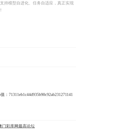
*支持模型自进化、任务自适应，真正实现
！
值：71311eb1c44d935b90c92ab231271141
澳门彩库网最高论坛