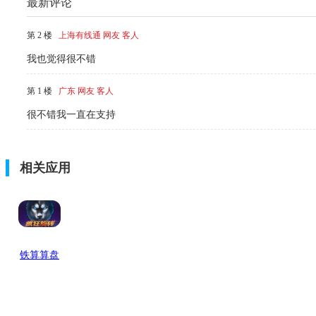
最新评论
第 2 楼
上海有线通 网友 客人
我也觉得很不错
第 1 楼
广东 网友 客人
很不错我一直在支持
相关应用
铁算算盘
一肖中特
免费资料
最新版