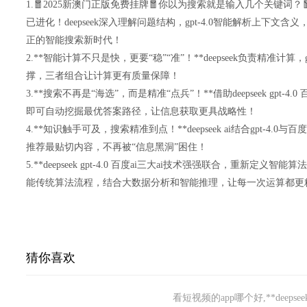
1.🧧2025新澳门正版免费挂牌🧧你以为搜索就是输入几个关键词？
已进化！deepseek深入理解问题结构，gpt-4.0智能解析上下文
正的智能搜索新时代！
2.**智能计算不只是快，更要“稳”“准”！**deepseek负责精准计算
撑，三者组合让计算更有质量保障！
3.**搜索不再是“海选”，而是精准“点兵”！**借助deepseek gpt-
即可自动挖掘最优答案路径，让信息获取更具战略性！
4.**知识触手可及，搜索精准到点！**deepseek ai结合gpt-4
推荐最贴切内容，不再被“信息黑洞”困住！
5.**deepseek gpt-4.0 百度ai三大ai技术强强联合，重新定
能传统算法流程，结合大数据分析和智能推理，让每一次运算都更
猜你喜欢
看短视频的app哪个好,**deepse