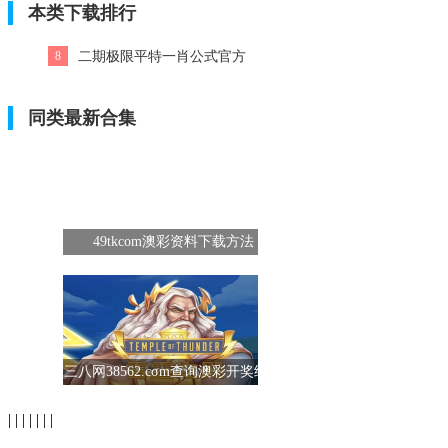
本类下载排行
8
二期极限平特一肖公式官方
版
同类最新合集
49tkcom澳彩资料下载方法
三八网38562.cσm查询澳彩开奖结果
| | | | | | |