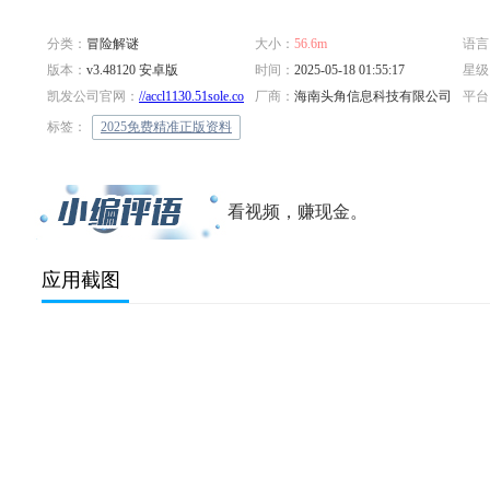
分类：
冒险解谜
大小：
56.6m
语言
版本：
v3.48120 安卓版
时间：
2025-05-18 01:55:17
星级
凯发公司官网：
//accl1130.51sole.com/poker0518hqb/
厂商：
海南头角信息科技有限公司
平台
标签：
2025免费精准正版资料
看视频，赚现金。
应用截图