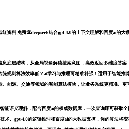
点红资料 免费🤑deepseek结合gpt-4.0的上下文理解和百
百度ai带你深入信息底层结构，从全局视角解读搜索意图，高效返回多维度
i共同开启！**传统规则算法效率低？ai学习与推理可精准补强！适用于
try！**构建适用于制造、能源、交通等领域的智能算法模块，让业务系统更精准、
合gpt-4.0智能语义理解，配合百度ai的权威数据库，一次查询即
的模型训练技术、gpt-4.0的逻辑推理和百度ai的大数据支撑，你