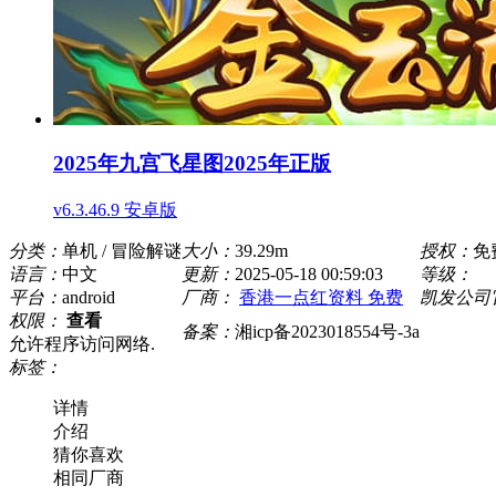
2025年九宫飞星图2025年正版
v6.3.46.9 安卓版
分类：
单机 / 冒险解谜
大小：
39.29m
授权：
免
语言：
中文
更新：
2025-05-18 00:59:03
等级：
平台：
android
厂商：
香港一点红资料 免费
凯发公司
权限：
查看
备案：
湘icp备2023018554号-3a
允许程序访问网络.
标签：
详情
介绍
猜你喜欢
相同厂商