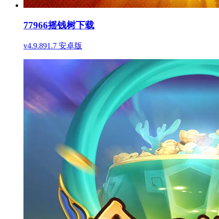
77966摇钱树下载
v4.9.891.7 安卓版