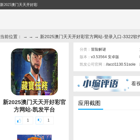
新2025澳门天天开好彩
当前位置： → → → 新2025澳门天天开好彩官方网站-登录入口-3322软
分类：
冒险解谜
版本：
v3.53564 安卓版
凯发公司官网：
//accl1130.51sole.
标签：
看
新2025澳门天天开好彩官
应用截图
方网站-凯发平台
1
1