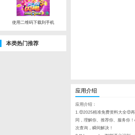
使用二维码下载到手机
本类热门推荐
应用介绍
应用介绍：
1.🤑2025精准免费资料大全
同，理解你、推荐你、服务你！de
次查询，瞬间解决！