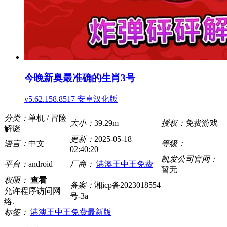
今晚新奥最准确的生肖3号
v5.62.158.8517 安卓汉化版
分类：
单机 / 冒险
大小：
39.29m
授权：
免费游戏
解谜
更新：
2025-05-18
语言：
中文
等级：
02:40:20
凯发公司官网：
平台：
android
厂商：
港澳王中王免费
暂无
权限：
查看
备案：
湘icp备2023018554
允许程序访问网
号-3a
络.
标签：
港澳王中王免费最新版