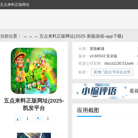
五点来料正版网址
当前位置： → → → 五点来料正版网址(2025-新版游戏-app下载)
分类：
冒险解谜
版本：
v3.66543 安卓版
凯发公司官网：
//accl1130.51sole.
标签：
新澳门彩出号综合走势
看
五点来料正版网址(2025-
凯发平台
应用截图
1
1