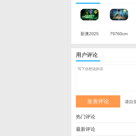
新澳2025
79760cm
年36码中
澳彩开奖
特 最新版
结果查询
用户评论
方法 最新
版
请自
热门评论
最新评论