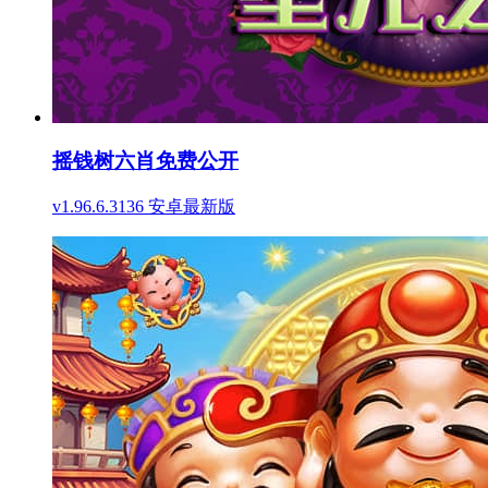
摇钱树六肖免费公开
v1.96.6.3136 安卓最新版