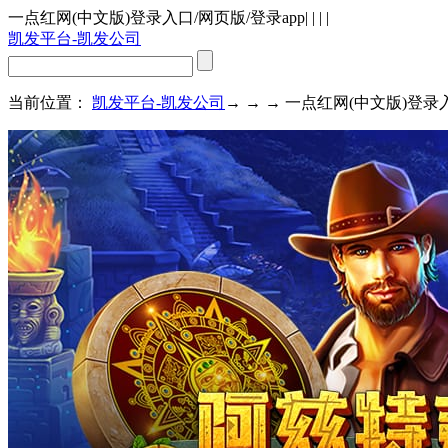
一点红网(中文版)登录入口/网页版/登录app
| | | |
凯发平台-凯发公司
当前位置：
凯发平台-凯发公司
→ → → 一点红网(中文版)登录入