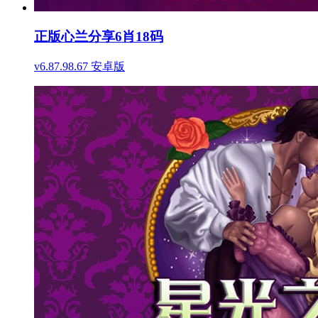
正版心兰分享6肖18码
v6.87.98.67 安卓版