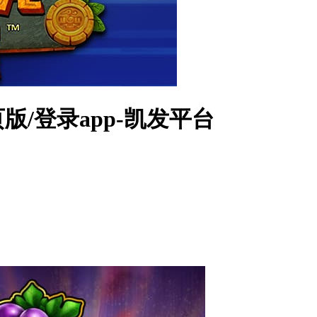
版/登录app-凯发平台