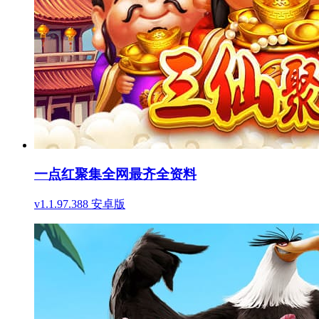
一点红聚集全网最齐全资料
v1.1.97.388 安卓版