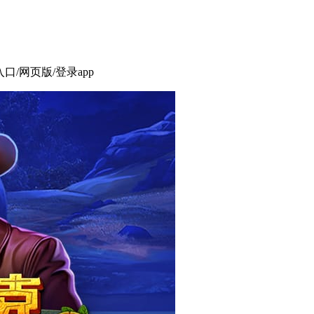
口/网页版/登录app