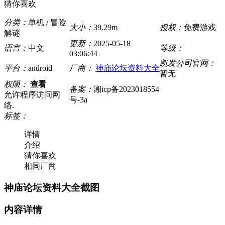
猜你喜欢
分类：
单机 / 冒险
大小：
39.29m
授权：
免费游戏
解谜
更新：
2025-05-18
语言：
中文
等级：
03:06:44
凯发公司官网：
平台：
android
厂商：
神庙论坛资料大全
暂无
权限：
查看
备案：
湘icp备2023018554
允许程序访问网
号-3a
络.
标签：
详情
介绍
猜你喜欢
相同厂商
神庙论坛资料大全截图
内容详情