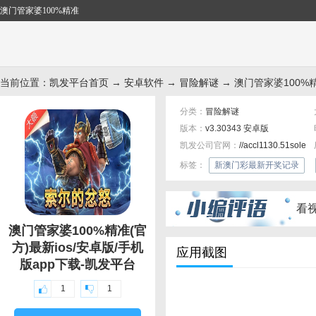
澳门管家婆100%精准
当前位置：
凯发平台首页
→
安卓软件
→
冒险解谜
→ 澳门管家婆100%精
分类：
冒险解谜
版本：
v3.30343 安卓版
凯发公司官网：
//accl1130.51sole.
标签：
新澳门彩最新开奖记录
看
澳门管家婆100%精准(官
方)最新ios/安卓版/手机
应用截图
版app下载-凯发平台
1
1