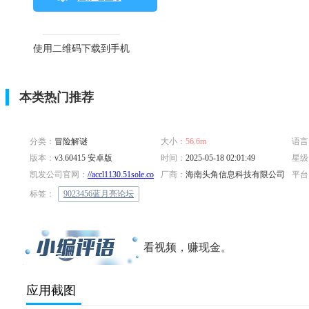
使用二维码下载到手机
本类热门推荐
分类：
冒险解谜
大小：
56.6m
语言
版本：
v3.60415 安卓版
时间：
2025-05-18 02:01:49
星级
凯发公司官网：
//accl1130.51sole.com/app05188168/
厂商：
海南头角信息科技有限公司
平台
标签：
9023456蓝月亮论坛
看视频，赚现金。
应用截图