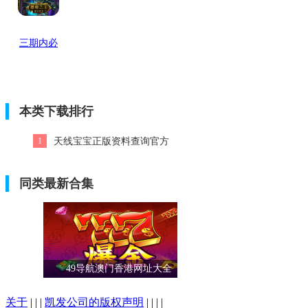
三期内必
开一期 资
料最新版
本类下载排行
1
天线宝宝正版资料查询官方
版
同类最新合集
49导航澳门香港网址大全
关于
| | |
凯发公司的版权声明
| | | |