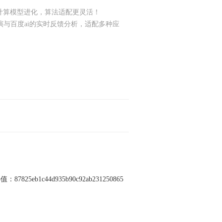
驱动计算模型进化，算法适配更灵活！
4.0智能推演与百度ai的实时反馈分析，适配多种应
值：87825eb1c44d935b90c92ab231250865