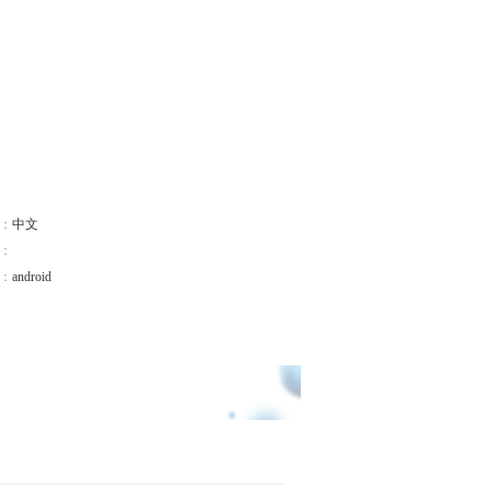
：
中文
：
：
android