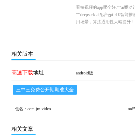
看短视频的app哪个好,**ai
**deepseek ai配合gpt-
用场景，算法通用性大幅提升！
相关版本
高速下载
地址
android版
三中三免费公开期期准大全
包名：com.jm.video
md5
相关文章