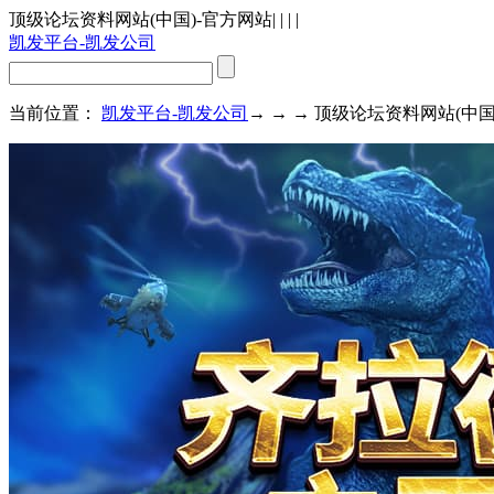
顶级论坛资料网站(中国)-官方网站
| | | |
凯发平台-凯发公司
当前位置：
凯发平台-凯发公司
→ → → 顶级论坛资料网站(中国