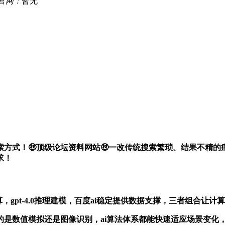
官网：
暂无
i为你开启全新搜索方式！🤑顶级论坛资料网站🤑一改传统搜索繁琐、结
求！
准计算，gpt-4.0推理建模，百度ai稳定提供数据支撑，三者组合让
！**不论你面对的是数值模拟还是图像识别，ai算法体系都能快速适应场