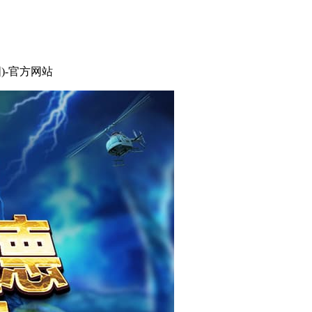
)-官方网站