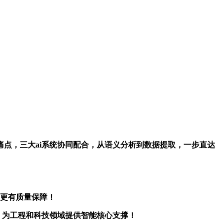
果不精的痛点，三大ai系统协同配合，从语义分析到数据提取，一步直达
计算更有质量保障！
景变化，为工程和科技领域提供智能核心支撑！