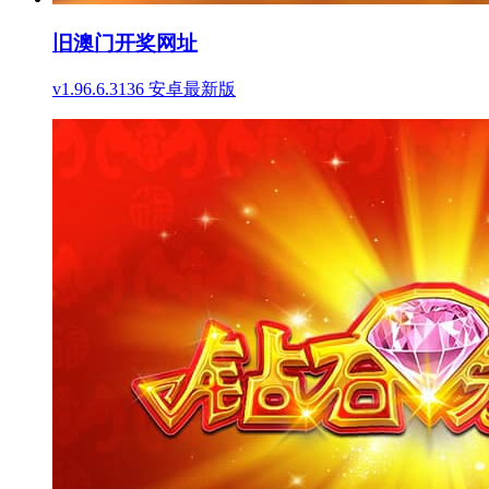
旧澳门开奖网址
v1.96.6.3136 安卓最新版