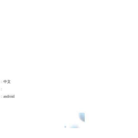
：
中文
：
：
android