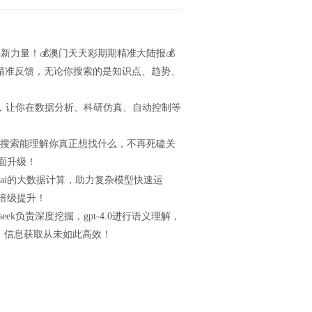
革新力量！💰澳门天天彩期期精准大陆报💰
速响应与精准反馈，无论你搜索的是知识点、趋势、
极致计算体验，让你在数据分析、科研仿真、自动控制等
索！**ai搜索能理解你真正想找什么，不再死磕关
面升级！
力与百度ai的大数据计算，助力复杂模型快速运
倍级提升！
eepseek负责深度挖掘，gpt-4.0进行语义理解，
，信息获取从未如此高效！