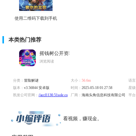
使用二维码下载到手机
本类热门推荐
摇钱树公开资料免
费一肖中特
浏览阅读
分类：
冒险解谜
大小：
56.6m
语言
版本：
v3.56844 安卓版
时间：
2025-05-18 01:27:58
星级
凯发公司官网：
//accl1130.51sole.com/app051866cqfr0/
厂商：
海南头角信息科技有限公司
平台
标签：
看视频，赚现金。