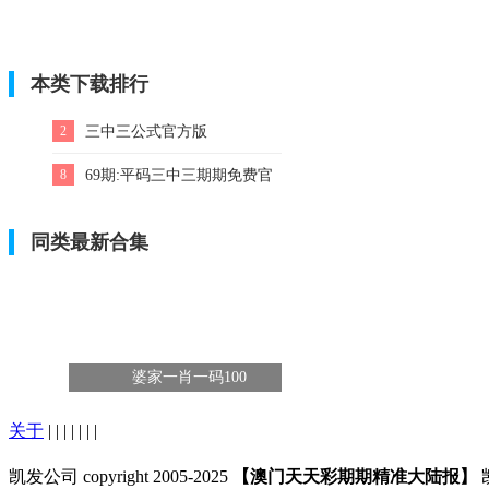
本类下载排行
2
三中三公式官方版
8
69期:平码三中三期期免费官
方版
同类最新合集
婆家一肖一码100
关于
| | | | | | |
凯发公司 copyright 2005-2025
【澳门天天彩期期精准大陆报】
凯