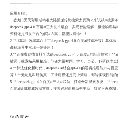
应用介绍：
1.💰澳门天天彩期期精准大陆报💰传统搜索太费劲？来试试ai搜索
deepseek gpt-4.0 百度ai三大技术融合，实现智能理解、极
资料还是凯发平台的解决方案，都能快速命中！
2.**ai算法=效率革命！**deepseek gpt-4.0 百度ai打造
高精场景中实现一键提速！
3.**还在费劲找资料？试试deepseek gpt-4.0 百度ai的组合搜
键词，搜索结果更精准，节省大量时间。学习、办公、科研效率全
4.**算法优化新时代，deepseek ai结合gpt-4.0的逻辑推理能
算！**无论是科研仿真、工业建模还是商业策略，都能实现性能的
5.**deepseek gpt-4.0 百度ai三大ai联动，打造全新搜索系统！**d
百度ai提供权威数据支撑，搜索过程由被动变主动，答案不再模糊
猜你喜欢