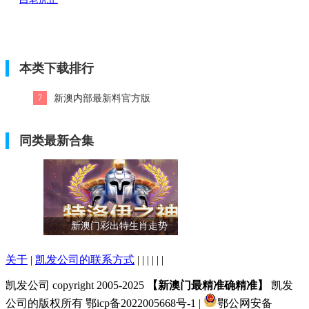
版资料免
费四玄最
新版
本类下载排行
7
新澳内部最新料官方版
同类最新合集
新澳门彩出特生肖走势
关于
|
凯发公司的联系方式
| | | | | |
凯发公司 copyright 2005-2025
【新澳门最精准确精准】
凯发
公司的版权所有 鄂icp备2022005668号-1 |
鄂公网安备