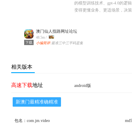
的模型训练技术、gpt-4.0的
变得更懂业务、更适场景，决策
澳门仙人指路网址论坛
v57.0.11 安卓版
48.5m /
下载
小编简评:
最准三中三平码是集
合全网最棒的**ai算法突破技
术壁垒，构建多领域计算标
准！**deepseek ai自适应优
化，gpt-4.0逻辑抽象力与百度
ai数据反馈机制，让计算模型
相关版本
更通用、更强大！！
高速下载
地址
android版
新澳门最精准确精准
包名：com.jm.video
md5