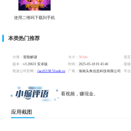
使用二维码下载到手机
本类热门推荐
分类：
冒险解谜
大小：
56.6m
语言
版本：
v3.20631 安卓版
时间：
2025-05-18 01:45:46
星级
凯发公司官网：
//accl1130.51sole.com/and0518y.htm
厂商：
海南头角信息科技有限公司
平台
标签：
看视频，赚现金。
应用截图