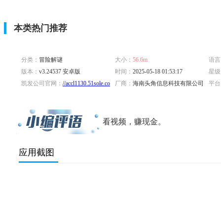
本类热门推荐
分类：
冒险解谜
大小：
56.6m
语言
版本：
v3.24537 安卓版
时间：
2025-05-18 01:53:17
星级
凯发公司官网：
//accl1130.51sole.com/and0518v6ibe1/
厂商：
海南头角信息科技有限公司
平台
标签：
看视频，赚现金。
应用截图