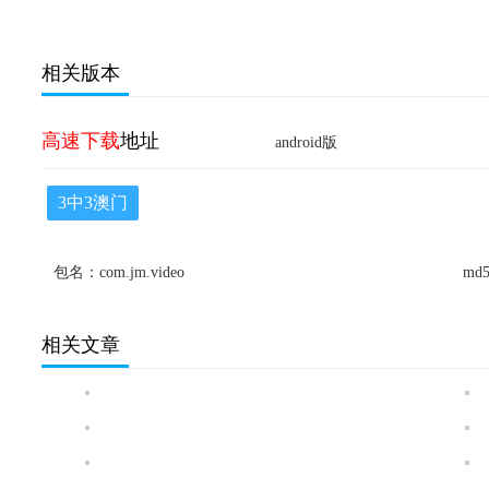
相关版本
高速下载
地址
android版
3中3澳门
包名：com.jm.video
md5
相关文章