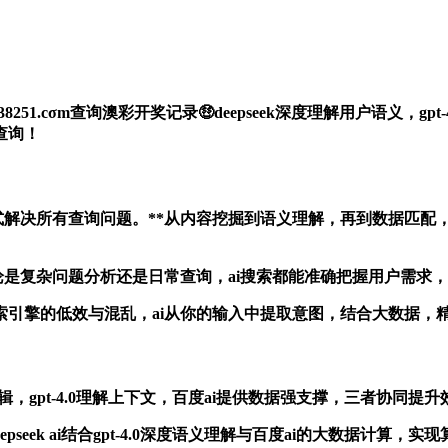
38251.cσm查询澳彩开奖记录🤑deepseek深度理解用户语义
查询！
i三强联手，一站式解决所有查询问题。**从内容挖掘到语义理解，再到
息获取路径！**无论是复杂问题分析还是日常查询，ai搜索都能准确把握
！**摒弃传统搜索引擎的低效与混乱，ai从你的输入中提取意图，结合
信息深层逻辑，gpt-4.0理解上下文，百度ai提供数据强支撑，三者
eepseek ai结合gpt-4.0深度语义理解与百度ai的大数