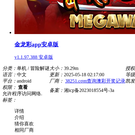
金龙彩app安卓版
v1.1.97.388 安卓版
分类：
单机 / 冒险解谜
大小：
39.29m
授权
语言：
中文
更新：
2025-05-18 02:17:00
等级
平台：
android
厂商：
38251.cσm查询澳彩开奖记录
凯发
权限：
查看
备案：
湘icp备2023018554号-3a
允许程序访问网络.
标签：
详情
介绍
猜你喜欢
相同厂商