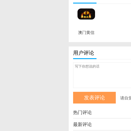
澳门黄信
a,2024年
全 最新版
用户评论
请自
热门评论
最新评论