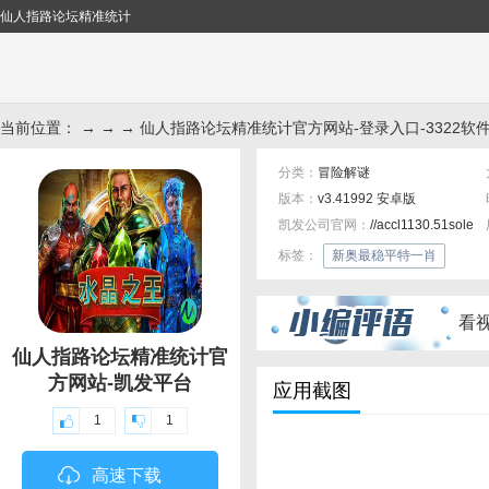
仙人指路论坛精准统计
当前位置： → → → 仙人指路论坛精准统计官方网站-登录入口-3322软
分类：
冒险解谜
版本：
v3.41992 安卓版
凯发公司官网：
//accl1130.51sole.c
标签：
新奥最稳平特一肖
看
仙人指路论坛精准统计官
方网站-凯发平台
应用截图
1
1
高速下载