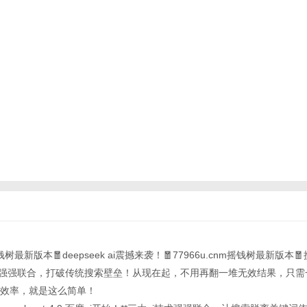
m摇钱树最新版本🧧deepseek ai震撼来袭！🧧77966u.cnm摇钱树最新版本🧧
擎强强联合，打破传统搜索壁垒！从现在起，不用再翻一堆无效结果，只需
效率，就是这么简单！