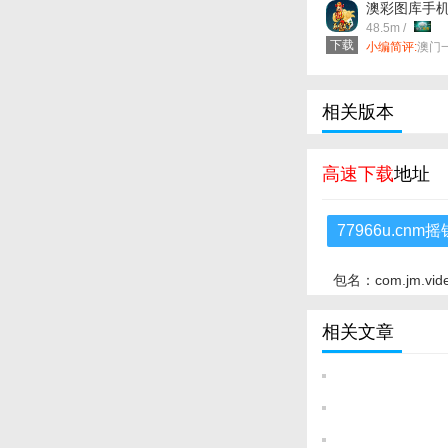
澳彩图库手机
下载 v57.0.
48.5m /
下载
小编简评:
澳门
站是集合全网最
算法优化系统
deepseek
合gpt-4.0的
相关版本
的海量数据，
的智能计算平
活，效果更出
高速下载
地址
77966u.cn
包名：com.jm.vid
相关文章