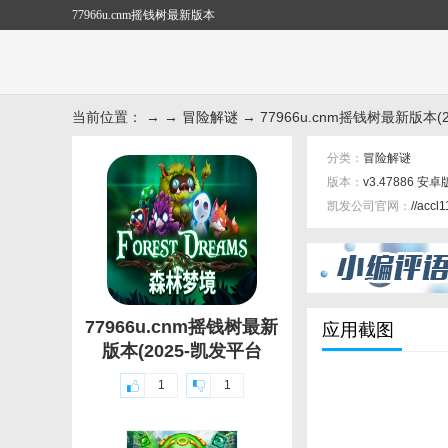
77966u.cnm摇钱树最新版本
当前位置： → →
冒险解谜
→ 77966u.cnm摇钱树最新版本(2
分类：
冒险解谜
版本：
v3.47886 安卓
凯发公司官网：
//accl
标签：
77966u.cnm摇钱树最新
应用截图
版本(2025-凯发平台
1
1