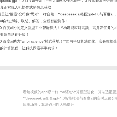
eepseek gpt-4.0 百度ai开始！**三大ai技术强强联合，让搜索脱离关键
真正实现人机协作式的信息获取！
就是让“搜索”变得像“思考”一样自然！**deepseek ai搭配gpt-4.0与百度
ai自动拆解、联想、解答，全程智能协作！
k gpt-4.0 百度ai协同定义新型工业智能算法！**构建能应对高频、高并发任务的
业链自动化升级！
gpt-4.0 百度ai助力“ai for science”模式落地！**面向科研算法优化、实验
的计算流程，让科技探索事半功倍！
看短视频的app哪个好,**ai驱动计算模型进化，算法适配
**deepseek ai配合gpt-4.0智能推演与百度ai的实时反
应用场景，算法通用性大幅提升！