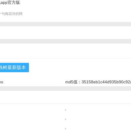
app官方版
11 安卓版
一句梅花诗的网
棒的ai驱动的
已来！
的模型计算能力配
推理逻辑与百度ai
构建多场景适配
台，让算法更灵
色！！
m摇钱树最新版本
eo
md5值：35158eb1c44d935b90c92