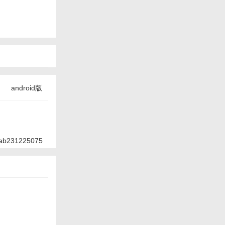
android版
ab231225075