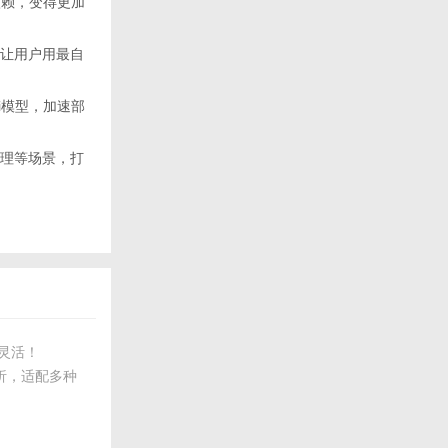
词依赖，变得更加
ai，让用户用最自
ai模型，加速部
数据处理等场景，打
更灵活！
馈分析，适配多种