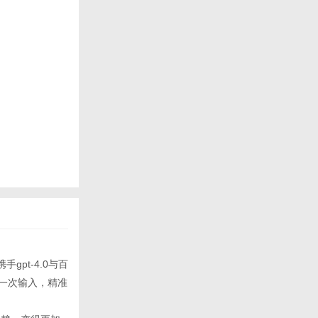
携手gpt-4.0与百
一次输入，精准