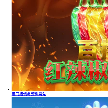
澳门摇钱树资料网站