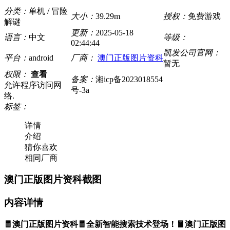
分类：
单机 / 冒险
大小：
39.29m
授权：
免费游戏
解谜
更新：
2025-05-18
语言：
中文
等级：
02:44:44
凯发公司官网：
平台：
android
厂商：
澳门正版图片资科
暂无
权限：
查看
备案：
湘icp备2023018554
允许程序访问网
号-3a
络.
标签：
详情
介绍
猜你喜欢
相同厂商
澳门正版图片资科截图
内容详情
🧧澳门正版图片资科🧧全新智能搜索技术登场！🧧澳门正版图