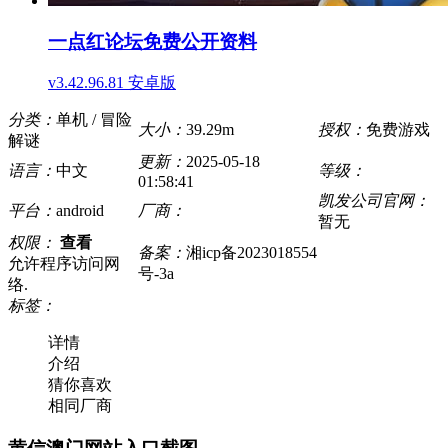
一点红论坛免费公开资料
v3.42.96.81 安卓版
分类：
单机 / 冒险
大小：
39.29m
授权：
免费游戏
解谜
更新：
2025-05-18
语言：
中文
等级：
01:58:41
凯发公司官网：
平台：
android
厂商：
暂无
权限：
查看
备案：
湘icp备2023018554
允许程序访问网
号-3a
络.
标签：
详情
介绍
猜你喜欢
相同厂商