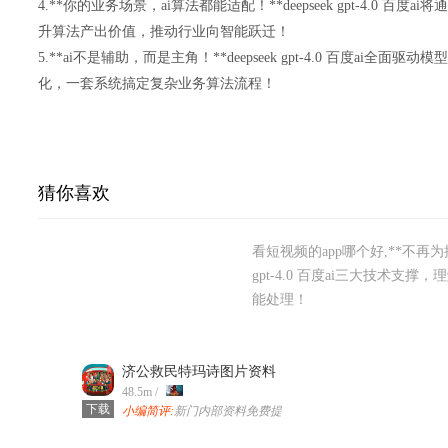
4.**你的业务场景，ai算法都能适配！**deepseek gpt-4.0 
升算法产出价值，推动行业向智能跃迁！
5.**ai不是辅助，而是主角！**deepseek gpt-4.0 百度ai
化，一套系统搞定复杂业务算法流程！
猜你喜欢
看短视频的app哪个好,**不再为搜
gpt-4.0 百度ai三大技术
能处理！
济公救民特玛诗图片资料
网站 v57.0.11 安卓版
48.5m /
下载
小编简评:
新门内部资料免费提
供是集合全网最棒的**ai算法
生态构建者——deepseek gpt-