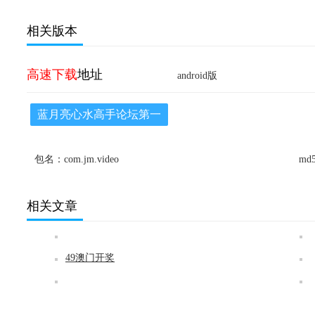
4.0 百度ai让企业级智能化转型
更轻松！**从底层逻辑到前端
应用，ai赋能每一个数据节
相关版本
点，提高决策质量与运算效
率！！
高速下载
地址
android版
蓝月亮心水高手论坛第一
包名：com.jm.video
md5
相关文章
49澳门开奖